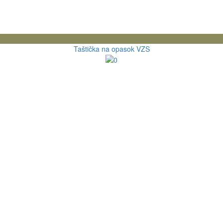
Taštička na opasok VZS
11.07 €
s DPH