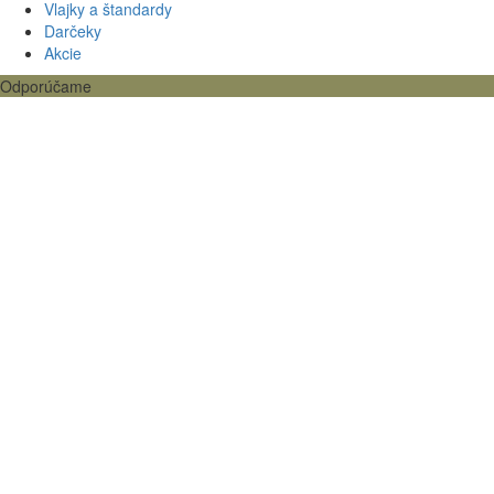
Vlajky a štandardy
Darčeky
Akcie
Odporúčame
Štýlové mikiny
Polokošele do veľkosti 5XL
Oblečenie
Šport a Team
Nohavice
Nohavice Junior
Akcie
Novinky