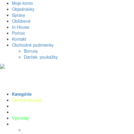
Moje konto
Objednávky
Správy
Obľúbené
In-House
Pomoc
Kontakt
Obchodné podmienky
Bonusy
Darček. poukážky
Kategórie
Cenová ponuka
Deti
Oblečenie
Výpredaj
Kúpanie
Bavlnené žinky