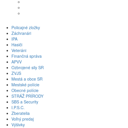
Osušky
Uteráky
Župany
Policajné zložky
Záchranári
IPA
Hasiči
Veteráni
Finančná správa
APVV
Ozbrojené sily SR
ZVJS
Mestá a obce SR
Mestské polície
Obecné polície
STRÁŽ PRÍRODY
SBS a Security
I.P.S.C.
Zberatelia
Voľný predaj
Výšivky