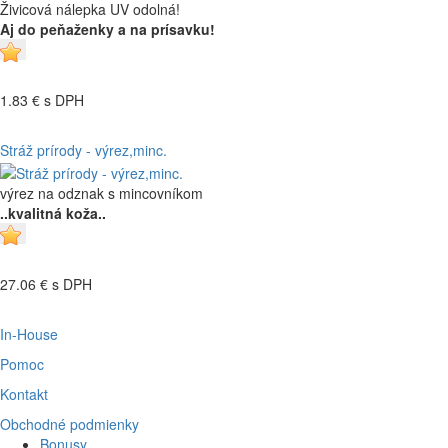
Živicová nálepka UV odolná!
Aj do peňaženky a na prísavku!
1.83 €
s DPH
Stráž prírody - výrez,minc.
výrez na odznak s mincovníkom
..kvalitná koža..
27.06 €
s DPH
In-House
Pomoc
Kontakt
Obchodné podmienky
Bonusy