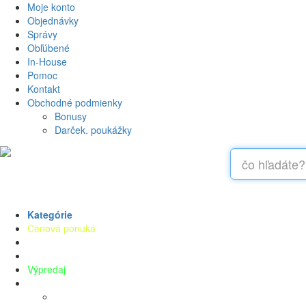
Moje konto
Objednávky
Správy
Obľúbené
In-House
Pomoc
Kontakt
Obchodné podmienky
Bonusy
Darček. poukážky
Kategórie
Cenová ponuka
Deti
Oblečenie
Výpredaj
Kúpanie
Bavlnené žinky