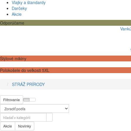
Vlajky a štandardy
Darčeky
Akcie
Odporúčame
Vankú
Štýlové mikiny
Polokošele do veľkosti 5XL
STRÁŽ PRÍRODY
Filtrovanie
Akcie
Novinky