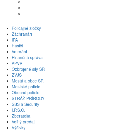
Osušky
Uteráky
Župany
Policajné zložky
Záchranári
IPA
Hasiči
Veteráni
Finančná správa
APVV
Ozbrojené sily SR
ZVJS
Mestá a obce SR
Mestské polície
Obecné polície
STRÁŽ PRÍRODY
SBS a Security
I.P.S.C.
Zberatelia
Voľný predaj
Výšivky