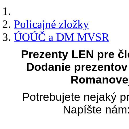
Policajné zložky
ÚOÚČ a DM MVSR
Prezenty
LEN
pre č
Dodanie prezentov
Romanovej 
Potrebujete nejaký pr
Napíšte ná