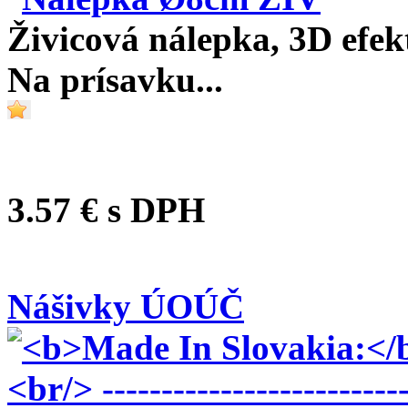
Živicová nálepka, 3D efek
Na prísavku...
3.57 €
s DPH
Nášivky ÚOÚČ