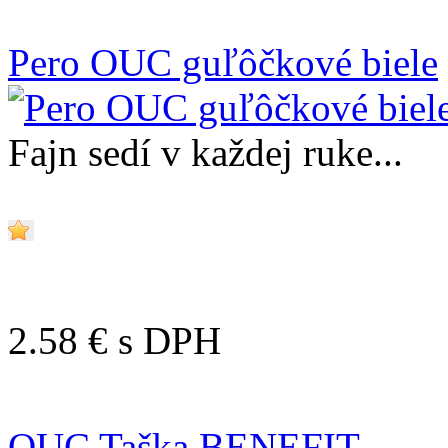
Pero OUC guľôčkové biele
Fajn sedí v každej ruke...
2.58 €
s DPH
OUC Taška BENEFIT