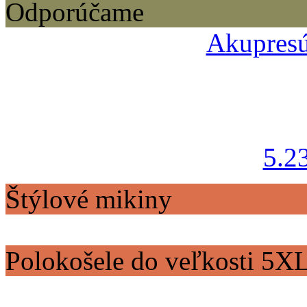
Odporúčame
Akupresú
5.2
Štýlové mikiny
Polokošele do veľkosti 5X