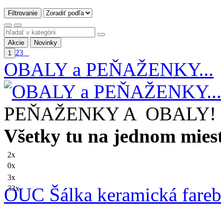
Filtrovanie
Akcie
Novinky
2
3
1
OBALY a PEŇAŽENKY...
PEŇAŽENKY A OBALY!
Všetky tu na jednom miest
2x
0x
3x
OUC Šálka keramická fare
33x