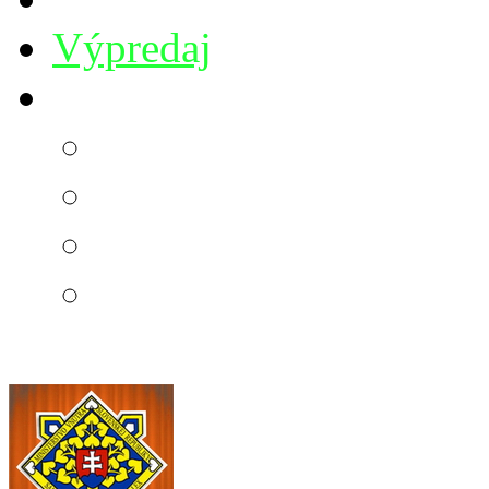
Výpredaj
Kúpanie
Bavlnené žinky
Osušky
Uteráky
Župany