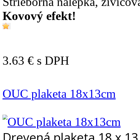
Strieborná nálepka, živicov
Kovový efekt!
3.63 €
s DPH
OUC plaketa 18x13cm
Drevená plaketa 18 x 13