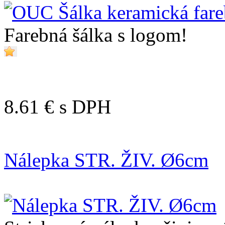
Farebná šálka s logom!
8.61 €
s DPH
Nálepka STR. ŽIV. Ø6cm