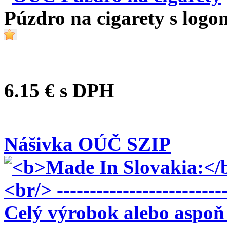
Púzdro na cigarety s logo
6.15 €
s DPH
Nášivka OÚČ SZIP