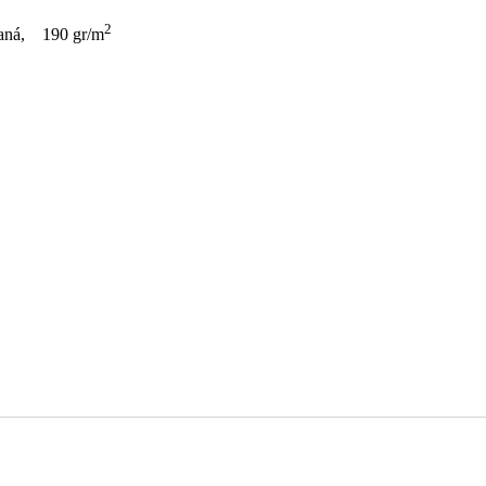
2
saná, 190 gr/m