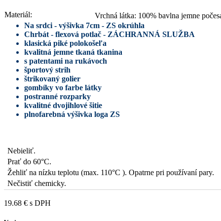
Materiál:
Vrchná látka: 100% bavlna jemne poče
Na srdci - výšivka 7cm - ZS okrúhla
Chrbát - flexová potlač - ZÁCHRANNÁ SLUŽBA
klasická piké polokošeľa
kvalitná jemne tkaná tkanina
s patentami na rukávoch
športový strih
štrikovaný golier
gombíky vo farbe látky
postranné rozparky
kvalitné dvojihlové šitie
plnofarebná výšivka loga ZS
Nebieliť.
Prať do 60°C.
Žehliť na nízku teplotu (max. 110°C ). Opatrne pri používaní pary.
Nečistiť chemicky.
19.68 €
s DPH