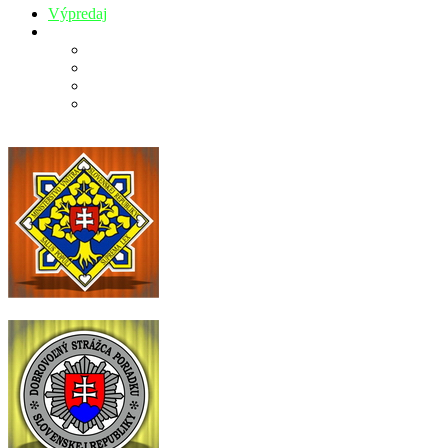
Výpredaj
Kúpanie
Bavlnené žinky
Osušky
Uteráky
Župany