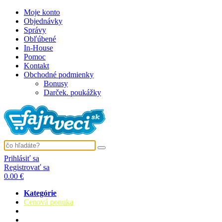
Moje konto
Objednávky
Správy
Obľúbené
In-House
Pomoc
Kontakt
Obchodné podmienky
Bonusy
Darček. poukážky
Prihlásiť sa
Registrovať sa
0.00 €
Kategórie
Cenová ponuka
Deti
Oblečenie